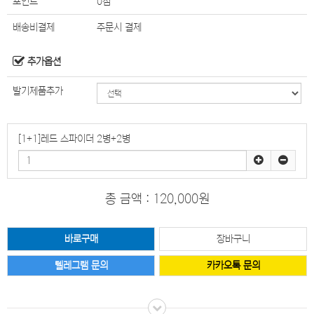
포인트
0점
배송비결제
주문시 결제
추가옵션
발기제품추가
[1+1]레드 스파이더 2병+2병
총 금액 :
120,000원
텔레그램 문의
카카오톡 문의