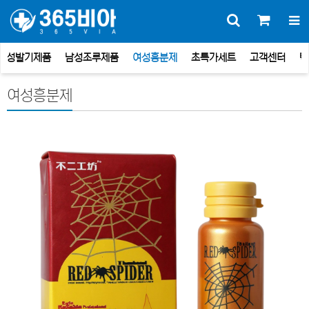
남성발기제품
남성조루제품
여성흥분제
초특가세트
고객센터
택
여성흥분제